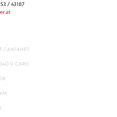
253 / 43187
er.at
 / ANFAHRT
AD V-CARD
OK
RAM
S