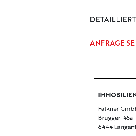
DETAILLIER
ANFRAGE S
IMMOBILIE
Falkner GmbH
Bruggen 45a
6444 Längen