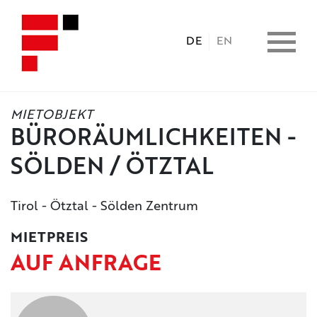
DE
EN
MIETOBJEKT
HOME
BÜRORÄUMLICHKEITEN -
SÖLDEN / ÖTZTAL
IMMOBILIEN
Tirol - Ötztal - Sölden Zentrum
CONSULTING
MIETPREIS
LEISTUNGEN
AUF ANFRAGE
UNTERNEHMEN