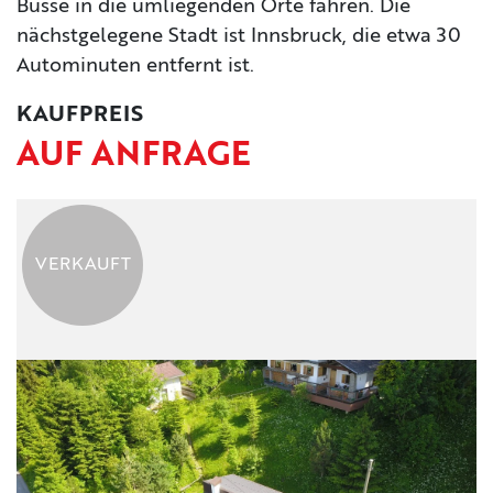
Busse in die umliegenden Orte fahren. Die
nächstgelegene Stadt ist Innsbruck, die etwa 30
KONTAKT
Autominuten entfernt ist.
IMPRESSUM
KAUFPREIS
AUF ANFRAGE
VERKAUFT