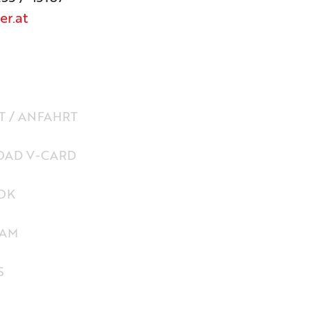
er.at
 / ANFAHRT
AD V-CARD
OK
RAM
S