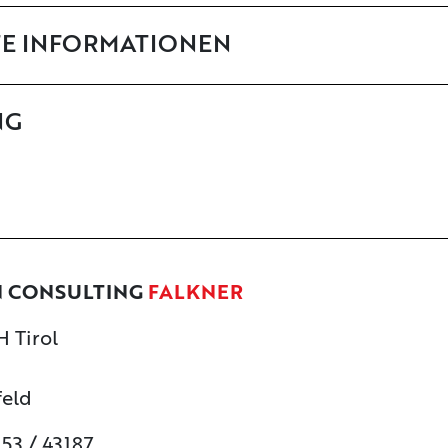
TE INFORMATIONEN
NG
N CONSULTING
FALKNER
 Tirol
feld
253 / 43187