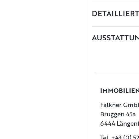
DETAILLIER
AUSSTATTU
IMMOBILIE
Falkner GmbH
Bruggen 45a
6444 Längen
Tel. +43 (0) 5