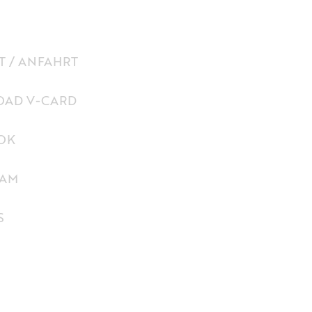
 / ANFAHRT
AD V-CARD
OK
RAM
S