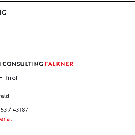
NG
N CONSULTING
FALKNER
 Tirol
feld
253 / 43187
er.at