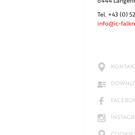
6444 Längen
Tel. +43 (0) 5
info@ic-falkn
KONTAKT
DOWNLO
FACEBO
INSTAG
COOKIE