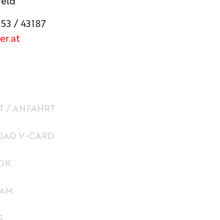
feld
253 / 43187
er.at
 / ANFAHRT
AD V-CARD
OK
RAM
S