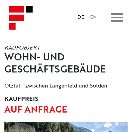
DE
EN
KAUFOBJEKT
HOME
WOHN- UND
GESCHÄFTSGEBÄUDE
IMMOBILIEN
Ötztal - zwischen Längenfeld und Sölden
CONSULTING
KAUFPREIS
LEISTUNGEN
AUF ANFRAGE
UNTERNEHMEN