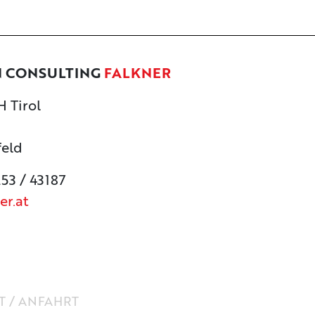
N CONSULTING
FALKNER
 Tirol
feld
253 / 43187
er.at
 / ANFAHRT