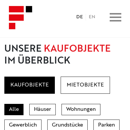
DE
EN
UNSERE
KAUFOBJEKTE
HOME
IM ÜBERBLICK
IMMOBILIEN
KAUFOBJEKTE
MIETOBJEKTE
CONSULTING
LEISTUNGEN
Alle
Häuser
Wohnungen
UNTERNEHMEN
Gewerblich
Grundstücke
Parken