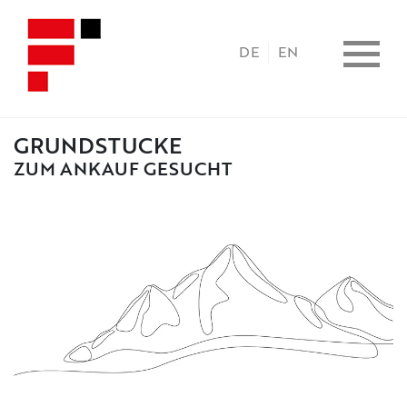
DE
EN
GRUNDSTÜCKE
ZUM ANKAUF GESUCHT
HOME
PROPERTIES
CONSULTING
BENEFITS
COPERATION